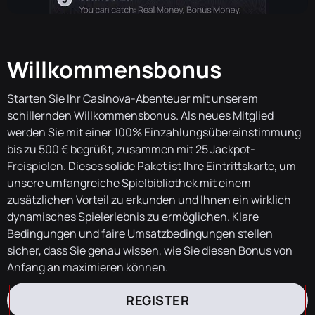
Willkommensbonus
Starten Sie Ihr Casinova-Abenteuer mit unserem
schillernden Willkommensbonus. Als neues Mitglied
werden Sie mit einer 100% Einzahlungsübereinstimmung
bis zu 500 € begrüßt, zusammen mit 25 Jackpot-
Freispielen. Dieses solide Paket ist Ihre Eintrittskarte, um
unsere umfangreiche Spielbibliothek mit einem
zusätzlichen Vorteil zu erkunden und Ihnen ein wirklich
dynamisches Spielerlebnis zu ermöglichen. Klare
Bedingungen und faire Umsatzbedingungen stellen
sicher, dass Sie genau wissen, wie Sie diesen Bonus von
Anfang an maximieren können.
REGISTER