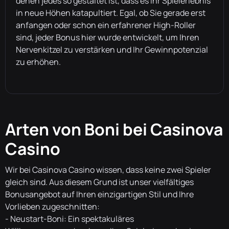
denen jedes so gestaltet ist, dass es Ihr Spielerlebnis
in neue Höhen katapultiert. Egal, ob Sie gerade erst
anfangen oder schon ein erfahrener High-Roller
sind, jeder Bonus hier wurde entwickelt, um Ihren
Nervenkitzel zu verstärken und Ihr Gewinnpotenzial
zu erhöhen.
Arten von Boni bei Casinova
Casino
Wir bei Casinova Casino wissen, dass keine zwei Spieler
gleich sind. Aus diesem Grund ist unser vielfältiges
Bonusangebot auf Ihren einzigartigen Stil und Ihre
Vorlieben zugeschnitten:
- Neustart-Boni: Ein spektakuläres